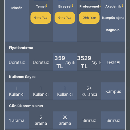
Temel
Bireysel
Profesyonel
Akademik
Misafir
Kampüs ağına
Giriş Yap
Giriş Yap
Giriş Yap
bağlanın.
Fiyatlandırma
359
3529
Ücretsiz
Ücretsiz
/aylık
/aylık
Teklif Al
TL
TL
Kullanıcı Sayısı
1
1
1
5+
Kampüs
Kullanıcı
Kullanıcı
Kullanıcı
Kullanıcı
Günlük arama sınırı
5
30
1 arama
Sınırsız
Sınırsız
arama
arama