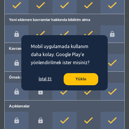
Yeni eklenen kavramlar hakkında bildirim alma
Mobil uygulamada kullanım
Kavram önerme
daha kolay. Google Play'e
yönlendirilmek ister misiniz?
Örnek cümleler
İptal Et
Yükle
Açıklamalar