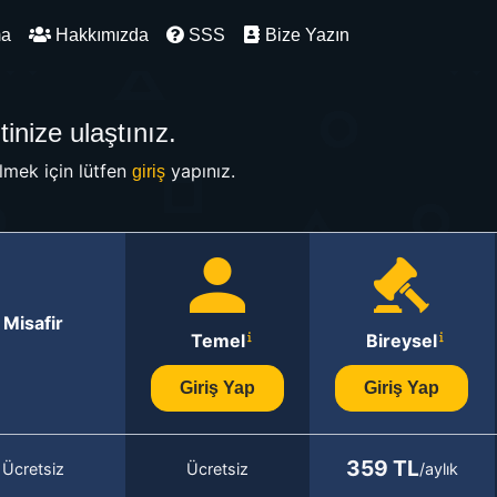
ma
Hakkımızda
SSS
Bize Yazın
inize ulaştınız.
mek için lütfen
yapınız.
giriş
Misafir
Temel
Bireysel
Giriş Yap
Giriş Yap
359 TL
Ücretsiz
Ücretsiz
/aylık