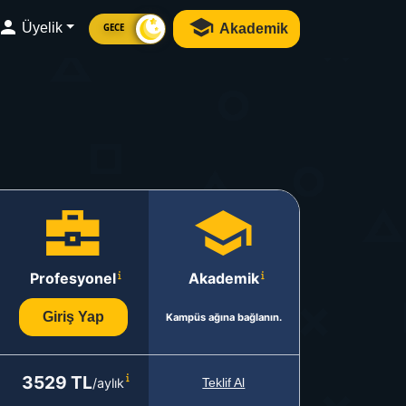
Üyelik
Akademik
GECE
Profesyonel
Akademik
Giriş Yap
Kampüs ağına bağlanın.
3529 TL
/aylık
Teklif Al