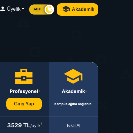
Üyelik
Akademik
GECE
Profesyonel
Akademik
Giriş Yap
Kampüs ağına bağlanın.
3529 TL
/aylık
Teklif Al