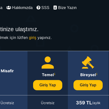
ma
Hakkımızda
SSS
Bize Yazın
inize ulaştınız.
mek için lütfen
yapınız.
giriş
Misafir
Temel
Bireysel
Giriş Yap
Giriş Yap
359 TL
Ücretsiz
Ücretsiz
/aylık