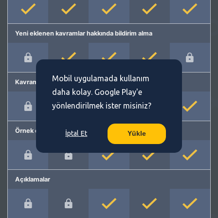
Yeni eklenen kavramlar hakkında bildirim alma
Mobil uygulamada kullanım
Kavram önerme
daha kolay. Google Play'e
yönlendirilmek ister misiniz?
Örnek cümleler
İptal Et
Yükle
Açıklamalar