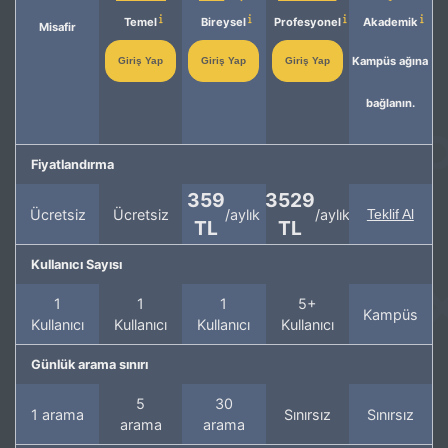
Temel
Bireysel
Profesyonel
Akademik
Misafir
Kampüs ağına
Giriş Yap
Giriş Yap
Giriş Yap
bağlanın.
Fiyatlandırma
359
3529
Ücretsiz
Ücretsiz
/aylık
/aylık
Teklif Al
TL
TL
Kullanıcı Sayısı
1
1
1
5+
Kampüs
Kullanıcı
Kullanıcı
Kullanıcı
Kullanıcı
Günlük arama sınırı
5
30
1 arama
Sınırsız
Sınırsız
arama
arama