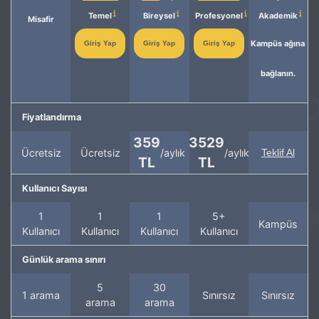
Temel
Bireysel
Profesyonel
Akademik
Misafir
Kampüs ağına
Giriş Yap
Giriş Yap
Giriş Yap
bağlanın.
Fiyatlandırma
359
3529
Ücretsiz
Ücretsiz
/aylık
/aylık
Teklif Al
TL
TL
Kullanıcı Sayısı
1
1
1
5+
Kampüs
Kullanıcı
Kullanıcı
Kullanıcı
Kullanıcı
Günlük arama sınırı
5
30
1 arama
Sınırsız
Sınırsız
arama
arama