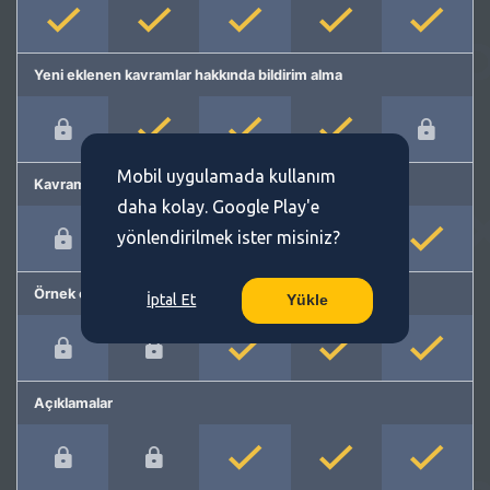
Yeni eklenen kavramlar hakkında bildirim alma
Mobil uygulamada kullanım
Kavram önerme
daha kolay. Google Play'e
yönlendirilmek ister misiniz?
Örnek cümleler
İptal Et
Yükle
Açıklamalar