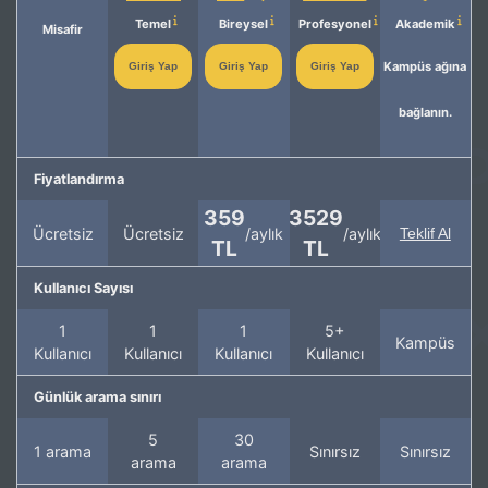
Temel
Bireysel
Profesyonel
Akademik
Misafir
Kampüs ağına
Giriş Yap
Giriş Yap
Giriş Yap
bağlanın.
Fiyatlandırma
359
3529
Ücretsiz
Ücretsiz
/aylık
/aylık
Teklif Al
TL
TL
Kullanıcı Sayısı
1
1
1
5+
Kampüs
Kullanıcı
Kullanıcı
Kullanıcı
Kullanıcı
Günlük arama sınırı
5
30
1 arama
Sınırsız
Sınırsız
arama
arama