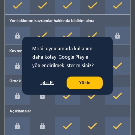
Yeni eklenen kavramlar hakkında bildirim alma
Mobil uygulamada kullanım
Kavram önerme
daha kolay. Google Play'e
yönlendirilmek ister misiniz?
Örnek cümleler
İptal Et
Yükle
Açıklamalar