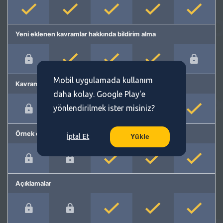
Yeni eklenen kavramlar hakkında bildirim alma
Mobil uygulamada kullanım
Kavram önerme
daha kolay. Google Play'e
yönlendirilmek ister misiniz?
Örnek cümleler
İptal Et
Yükle
Açıklamalar