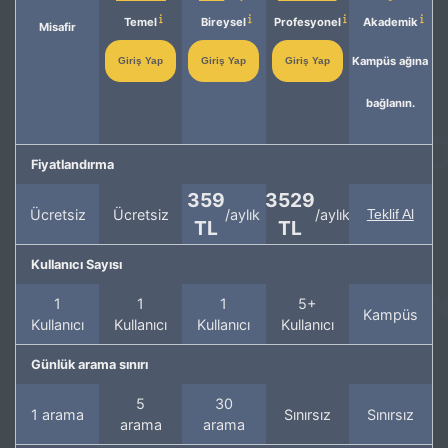
Temel
Bireysel
Profesyonel
Akademik
Misafir
Kampüs ağına
Giriş Yap
Giriş Yap
Giriş Yap
bağlanın.
Fiyatlandırma
359
3529
Ücretsiz
Ücretsiz
/aylık
/aylık
Teklif Al
TL
TL
Kullanıcı Sayısı
1
1
1
5+
Kampüs
Kullanıcı
Kullanıcı
Kullanıcı
Kullanıcı
Günlük arama sınırı
5
30
1 arama
Sınırsız
Sınırsız
arama
arama