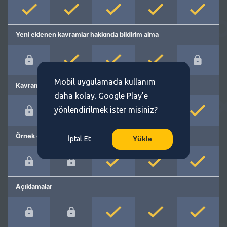
Yeni eklenen kavramlar hakkında bildirim alma
Mobil uygulamada kullanım
Kavram önerme
daha kolay. Google Play'e
yönlendirilmek ister misiniz?
Örnek cümleler
İptal Et
Yükle
Açıklamalar