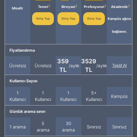
Temel
Bireysel
Profesyonel
Akademik
Misafir
Kampüs ağına
Giriş Yap
Giriş Yap
Giriş Yap
bağlanın.
Fiyatlandırma
359
3529
Ücretsiz
Ücretsiz
/aylık
/aylık
Teklif Al
TL
TL
Kullanıcı Sayısı
1
1
1
5+
Kampüs
Kullanıcı
Kullanıcı
Kullanıcı
Kullanıcı
Günlük arama sınırı
5
30
1 arama
Sınırsız
Sınırsız
arama
arama