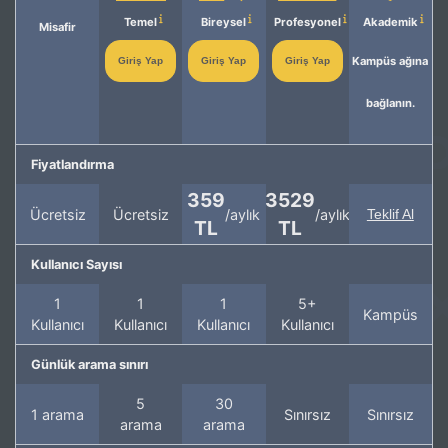
Temel
Bireysel
Profesyonel
Akademik
Misafir
Kampüs ağına
Giriş Yap
Giriş Yap
Giriş Yap
bağlanın.
Fiyatlandırma
359
3529
Ücretsiz
Ücretsiz
/aylık
/aylık
Teklif Al
TL
TL
Kullanıcı Sayısı
1
1
1
5+
Kampüs
Kullanıcı
Kullanıcı
Kullanıcı
Kullanıcı
Günlük arama sınırı
5
30
1 arama
Sınırsız
Sınırsız
arama
arama