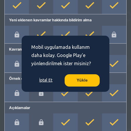
Yeni eklenen kavramlar hakkında bildirim alma
Mobil uygulamada kullanım
Kavram önerme
daha kolay. Google Play'e
yönlendirilmek ister misiniz?
Örnek cümleler
İptal Et
Yükle
Açıklamalar