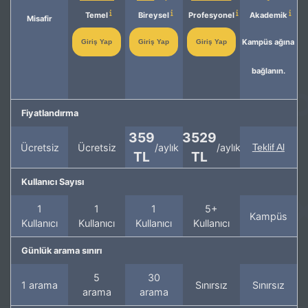
Temel
Bireysel
Profesyonel
Akademik
Misafir
Kampüs ağına
Giriş Yap
Giriş Yap
Giriş Yap
bağlanın.
Fiyatlandırma
359
3529
Ücretsiz
Ücretsiz
/aylık
/aylık
Teklif Al
TL
TL
Kullanıcı Sayısı
1
1
1
5+
Kampüs
Kullanıcı
Kullanıcı
Kullanıcı
Kullanıcı
Günlük arama sınırı
5
30
1 arama
Sınırsız
Sınırsız
arama
arama