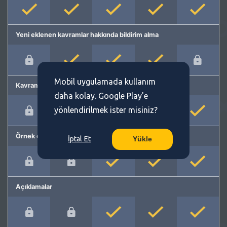
Yeni eklenen kavramlar hakkında bildirim alma
Mobil uygulamada kullanım
Kavram önerme
daha kolay. Google Play'e
yönlendirilmek ister misiniz?
Örnek cümleler
İptal Et
Yükle
Açıklamalar