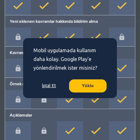
Yeni eklenen kavramlar hakkında bildirim alma
Mobil uygulamada kullanım
Kavram önerme
daha kolay. Google Play'e
yönlendirilmek ister misiniz?
Örnek cümleler
İptal Et
Yükle
Açıklamalar