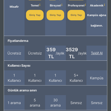
Temel
Bireysel
Profesyonel
Akademik
Misafir
Kampüs ağına
Giriş Yap
Giriş Yap
Giriş Yap
bağlanın.
Fiyatlandırma
359
3529
Ücretsiz
Ücretsiz
/aylık
/aylık
Teklif Al
TL
TL
Kullanıcı Sayısı
1
1
1
5+
Kampüs
Kullanıcı
Kullanıcı
Kullanıcı
Kullanıcı
Günlük arama sınırı
5
30
1 arama
Sınırsız
Sınırsız
arama
arama