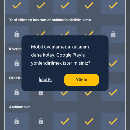
Yeni eklenen kavramlar hakkında bildirim alma
Mobil uygulamada kullanım
Kavram önerme
daha kolay. Google Play'e
yönlendirilmek ister misiniz?
Örnek cümleler
İptal Et
Yükle
Açıklamalar