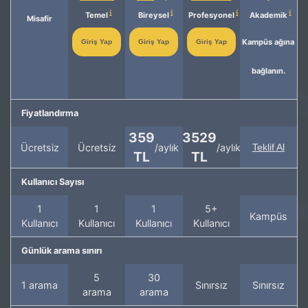
Temel
Bireysel
Profesyonel
Akademik
Misafir
Kampüs ağına
Giriş Yap
Giriş Yap
Giriş Yap
bağlanın.
Fiyatlandırma
359
3529
Ücretsiz
Ücretsiz
/aylık
/aylık
Teklif Al
TL
TL
Kullanıcı Sayısı
1
1
1
5+
Kampüs
Kullanıcı
Kullanıcı
Kullanıcı
Kullanıcı
Günlük arama sınırı
5
30
1 arama
Sınırsız
Sınırsız
arama
arama