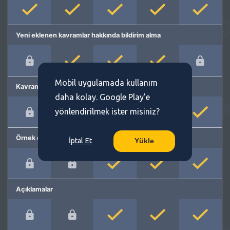
Yeni eklenen kavramlar hakkında bildirim alma
Mobil uygulamada kullanım
Kavram önerme
daha kolay. Google Play'e
yönlendirilmek ister misiniz?
Örnek cümleler
İptal Et
Yükle
Açıklamalar