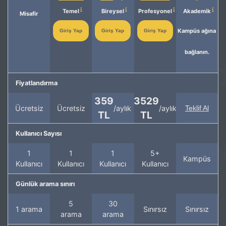
Temel
Bireysel
Profesyonel
Akademik
Misafir
Kampüs ağına
Giriş Yap
Giriş Yap
Giriş Yap
bağlanın.
Fiyatlandırma
359
3529
Ücretsiz
Ücretsiz
/aylık
/aylık
Teklif Al
TL
TL
Kullanıcı Sayısı
1
1
1
5+
Kampüs
Kullanıcı
Kullanıcı
Kullanıcı
Kullanıcı
Günlük arama sınırı
5
30
1 arama
Sınırsız
Sınırsız
arama
arama