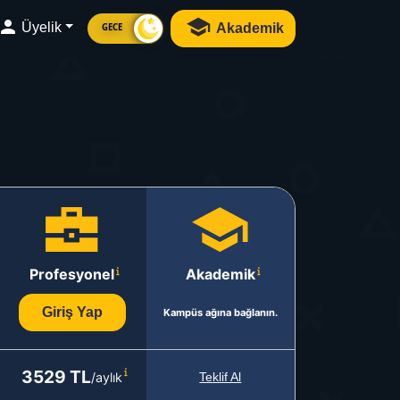
Üyelik
Akademik
GECE
Profesyonel
Akademik
Giriş Yap
Kampüs ağına bağlanın.
3529 TL
/aylık
Teklif Al