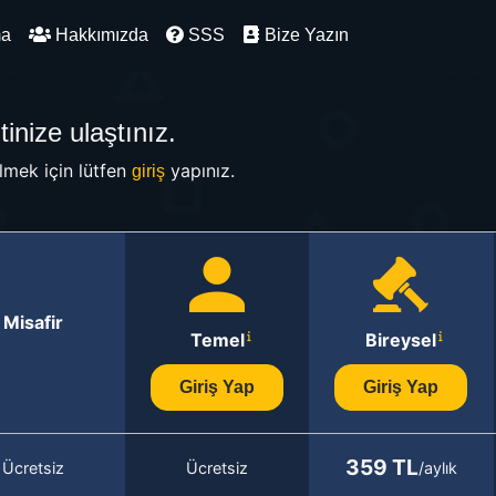
ma
Hakkımızda
SSS
Bize Yazın
inize ulaştınız.
mek için lütfen
yapınız.
giriş
Misafir
Temel
Bireysel
Giriş Yap
Giriş Yap
359 TL
Ücretsiz
Ücretsiz
/aylık