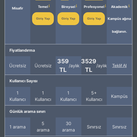
Temel
Bireysel
Profesyonel
Akademik
Misafir
Kampüs ağına
Giriş Yap
Giriş Yap
Giriş Yap
bağlanın.
Fiyatlandırma
359
3529
Ücretsiz
Ücretsiz
/aylık
/aylık
Teklif Al
TL
TL
Kullanıcı Sayısı
1
1
1
5+
Kampüs
Kullanıcı
Kullanıcı
Kullanıcı
Kullanıcı
Günlük arama sınırı
5
30
1 arama
Sınırsız
Sınırsız
arama
arama