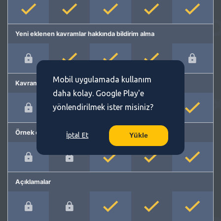
Yeni eklenen kavramlar hakkında bildirim alma
Mobil uygulamada kullanım
Kavram önerme
daha kolay. Google Play'e
yönlendirilmek ister misiniz?
Örnek cümleler
İptal Et
Yükle
Açıklamalar