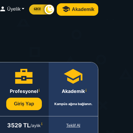
Üyelik
Akademik
GECE
Profesyonel
Akademik
Giriş Yap
Kampüs ağına bağlanın.
3529 TL
/aylık
Teklif Al