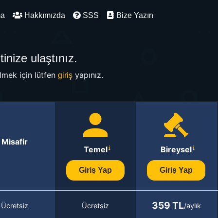
ma
Hakkımızda
SSS
Bize Yazın
inize ulaştınız.
mek için lütfen
yapınız.
giriş
Misafir
Temel
Bireysel
Giriş Yap
Giriş Yap
359 TL
Ücretsiz
Ücretsiz
/aylık